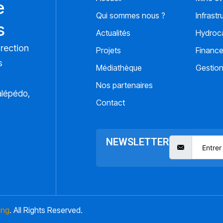
e
Qui sommes nous ?
Infrastr
s
Actualités
Hydroca
irection
Projets
Financ
s
Médiathèque
Gestion
Nos partenaires
alépédo,
Contact
NEWSLETTER
ing
. All Rights Reserved.