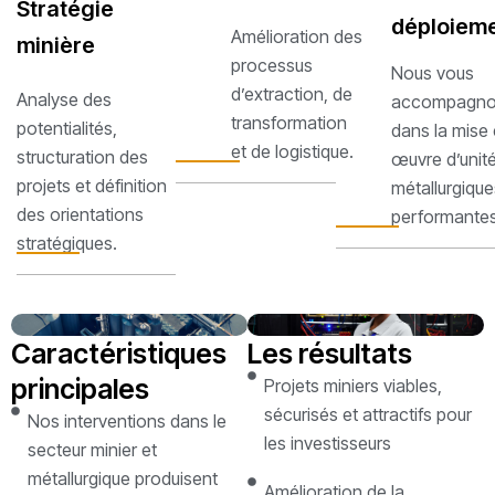
Stratégie
déploiem
Amélioration des
minière
processus
Nous vous
d’extraction, de
Analyse des
accompagno
transformation
potentialités,
dans la mise
et de logistique.
structuration des
œuvre d’unit
projets et définition
métallurgique
des orientations
performantes
stratégiques.
Caractéristiques
Les résultats
principales
Projets miniers viables,
sécurisés et attractifs pour
Nos interventions dans le
les investisseurs
secteur minier et
métallurgique produisent
Amélioration de la