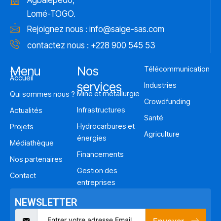
Agbalépédo,
Lomé-TOGO.
Rejoignez nous :
info@saige-sas.com
contactez nous : +228 900 545 53
Menu
Nos
Télécommunication
Accueil
services
Industries
Mine et métallurgie
Qui sommes nous ?
Crowdfunding
Infrastructures
Actualités
Santé
Hydrocarbures et
Projets
Agriculture
énergies
Médiathèque
Financements
Nos partenaires
Gestion des
Contact
entreprises
NEWSLETTER
Envoyer