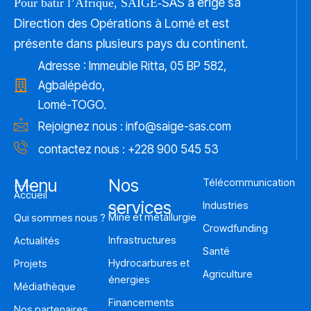
SAS a érigé sa
Pour bâtir l’Afrique, SAIGE-
Direction des Opérations à Lomé et est
présente dans plusieurs pays du continent.
Adresse : Immeuble Ritta, 05 BP 582,
Agbalépédo,
Lomé-TOGO.
Rejoignez nous :
info@saige-sas.com
contactez nous : +228 900 545 53
Menu
Nos
Télécommunication
Accueil
services
Industries
Mine et métallurgie
Qui sommes nous ?
Crowdfunding
Infrastructures
Actualités
Santé
Hydrocarbures et
Projets
Agriculture
énergies
Médiathèque
Financements
Nos partenaires