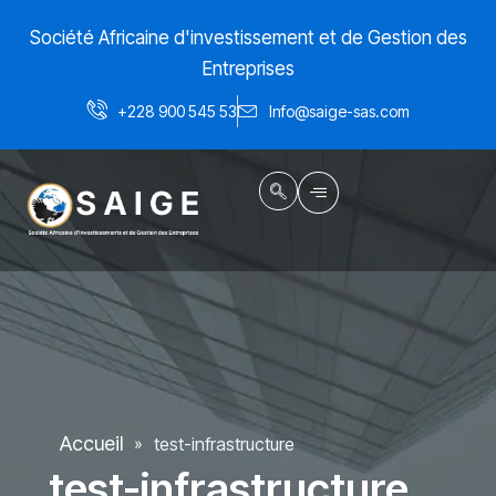
Aller
Société Africaine d'investissement et de Gestion des
au
contenu
Entreprises
+228 900 545 53
Info@saige-sas.com
Accueil
test-infrastructure
»
test-infrastructure